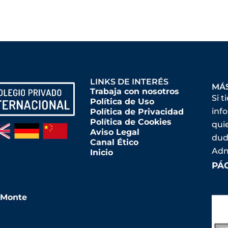
LINKS DE INTERÉS
MÁ
Trabaja con nosotros
Si t
Política de Uso
inf
Política de Privacidad
Política de Cookies
qui
Aviso Legal
dud
Canal Ético
Adm
Inicio
PÁ
l Monte