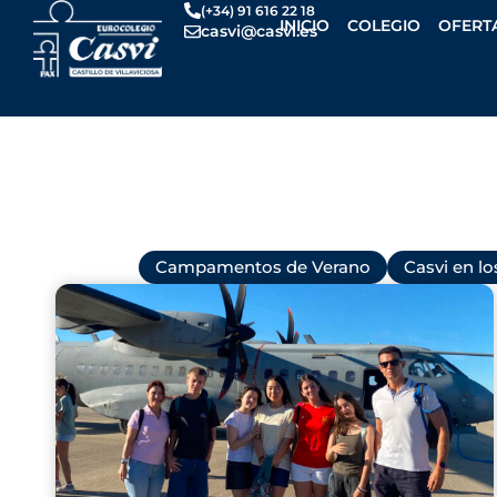
Ir
(+34) 91 616 22 18
INICIO
COLEGIO
OFERT
casvi@casvi.es
al
contenido
Todas
Campamentos de Verano
Casvi en l