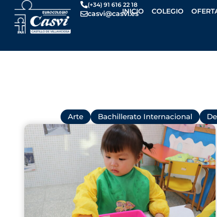
Ir
(+34) 91 616 22 18
INICIO
COLEGIO
OFERT
casvi@casvi.es
al
contenido
Todas
Arte
Bachillerato Internacional
De