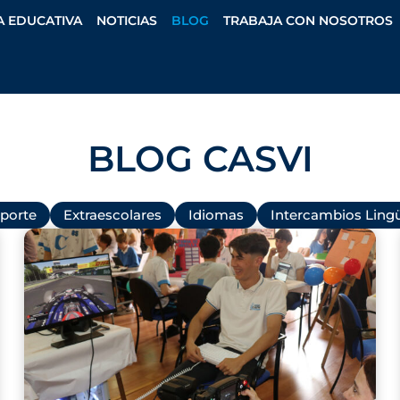
A EDUCATIVA
NOTICIAS
BLOG
TRABAJA CON NOSOTROS
BLOG CASVI
porte
Extraescolares
Idiomas
Intercambios Lingü
P
P
P
P
P
P
a
a
a
a
a
a
g
g
g
g
g
g
e
e
e
e
e
e