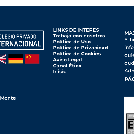
LINKS DE INTERÉS
MÁ
Trabaja con nosotros
Si t
Política de Uso
inf
Política de Privacidad
Política de Cookies
qui
Aviso Legal
dud
Canal Ético
Adm
Inicio
PÁ
l Monte