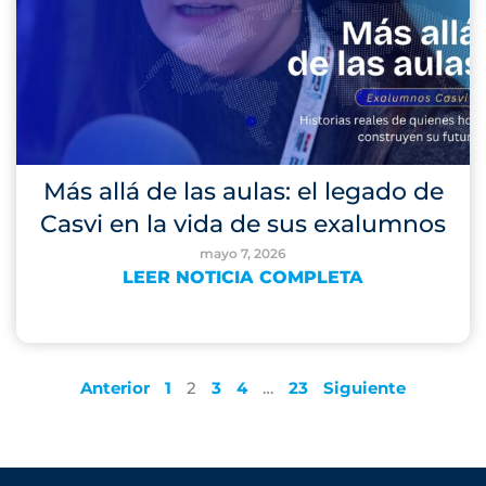
Más allá de las aulas: el legado de
Casvi en la vida de sus exalumnos
mayo 7, 2026
LEER NOTICIA COMPLETA
Anterior
1
2
3
4
…
23
Siguiente