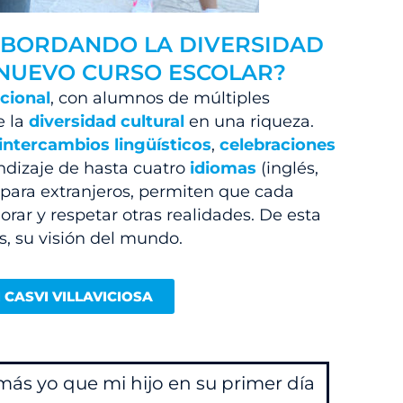
ABORDANDO LA DIVERSIDAD
 NUEVO CURSO ESCOLAR?
cional
, con alumnos de múltiples
e la
diversidad cultural
en una riqueza.
intercambios lingüísticos
,
celebraciones
ndizaje de hasta cuatro
idiomas
(inglés,
 para extranjeros, permiten que cada
rar y respetar otras realidades. De esta
 su visión del mundo.
CASVI VILLAVICIOSA
más yo que mi hijo en su primer día