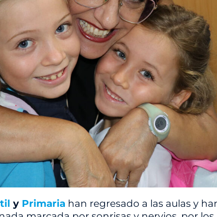
il
y
Primaria
han regresado a las aulas y ha
rnada marcada por sonrisas y nervios, por l