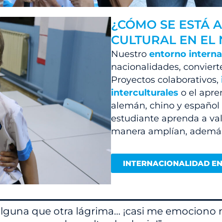
¿CÓMO SE ESTÁ 
CULTURAL EN EL
Nuestro
entorno interna
nacionalidades, conviert
Proyectos colaborativos,
interculturales
o el apre
alemán, chino y español
estudiante aprenda a valo
manera amplían, además,
INTERNACIONALIDAD EN 
alguna que otra lágrima… ¡casi me emociono 