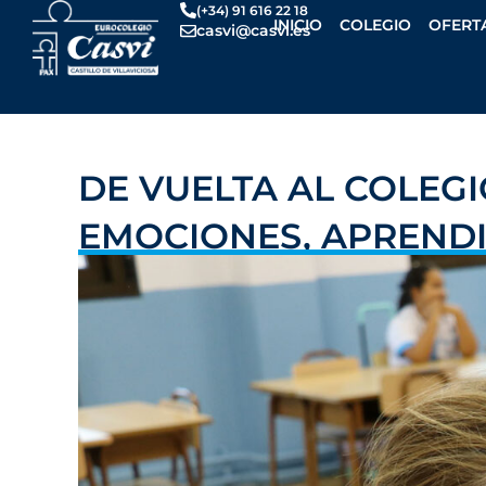
Ir
(+34) 91 616 22 18
INICIO
COLEGIO
OFERT
casvi@casvi.es
al
contenido
DE VUELTA AL COLEGIO
EMOCIONES, APRENDI