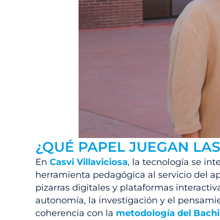
¿QUÉ PAPEL JUEGAN LA
En
Casvi Villaviciosa
, la tecnología se i
herramienta pedagógica al servicio del ap
pizarras digitales y plataformas interacti
autonomía, la investigación y el pensamie
coherencia con la
metodología del Bachil