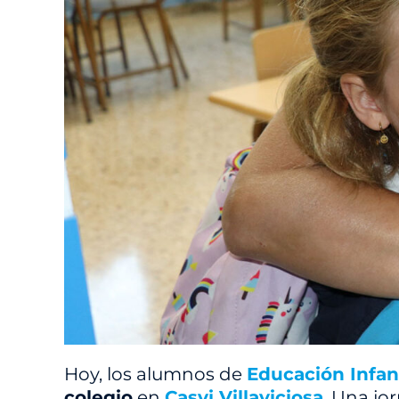
Hoy, los alumnos de
Educación Infant
colegio
en
Casvi Villaviciosa
. Una jo